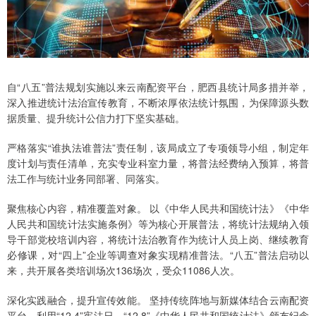
自“八五”普法规划实施以来云南配资平台，肥西县统计局多措并举，
深入推进统计法治宣传教育，不断浓厚依法统计氛围，为保障源头数
据质量、提升统计公信力打下坚实基础。
严格落实“谁执法谁普法”责任制，该局成立了专项领导小组，制定年
度计划与责任清单，充实专业科室力量，将普法经费纳入预算，将普
法工作与统计业务同部署、同落实。
聚焦核心内容，精准覆盖对象。 以《中华人民共和国统计法》《中华
人民共和国统计法实施条例》等为核心开展普法，将统计法规纳入领
导干部党校培训内容，将统计法治教育作为统计人员上岗、继续教育
必修课，对“四上”企业等调查对象实现精准普法。“八五”普法启动以
来，共开展各类培训场次136场次，受众11086人次。
深化实践融合，提升宣传效能。 坚持传统阵地与新媒体结合云南配资
平台，利用“12·4”宪法日、“12·8”《中华人民共和国统计法》颁布纪念