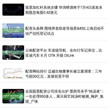
股票加杠杆具体步骤 华润啤酒将于7月4日派发末
期股息每股0.42港元
配资头条网 围绕养老助老等场景&#32;上海启动不
动产信托登记试点
云南配资平台 车道级导航、全向行车记录仪，比
亚迪汽车 8 月 OTA 升级 DiLink
配资网站排行 迈威生物董事长被立案调查：三年
亏损30亿元，发展前景不明
全国股票配资公司排名出炉 墨西哥杀手“炖汤者”：
一生处理650多人，展示厨艺炖汤时被捕_梅萨_集
团_尸体