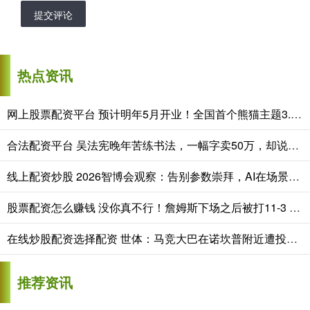
提交评论
热点资讯
网上股票配资平台 预计明年5月开业！全国首个熊猫主题3.0版奥莱项目主体全面封顶
合法配资平台 吴法宪晚年苦练书法，一幅字卖50万，却说自己是臭名远扬
线上配资炒股 2026智博会观察：告别参数崇拜，AI在场景里“掘金”
股票配资怎么赚钱 没你真不行！詹姆斯下场之后被打11-3 回来之后带队7-0结束首节
在线炒股配资选择配资 世体：马竞大巴在诺坎普附近遭投掷物袭击，巴萨将面临欧足联罚款
推荐资讯