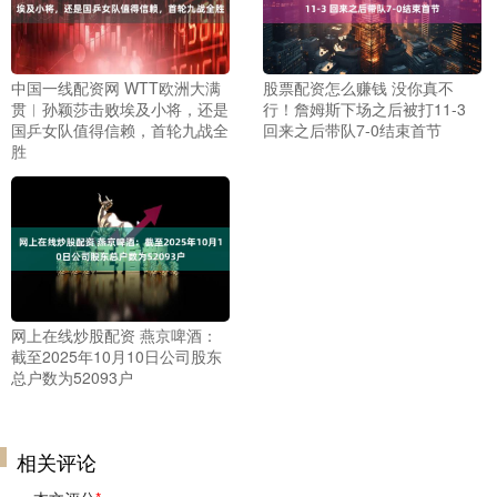
中国一线配资网 WTT欧洲大满
股票配资怎么赚钱 没你真不
贯︱孙颖莎击败埃及小将，还是
行！詹姆斯下场之后被打11-3
国乒女队值得信赖，首轮九战全
回来之后带队7-0结束首节
胜
网上在线炒股配资 燕京啤酒：
截至2025年10月10日公司股东
总户数为52093户
相关评论